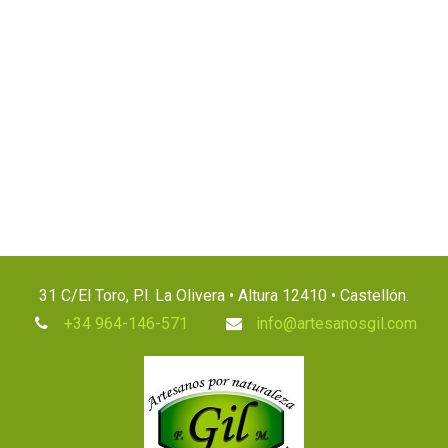
31 C/El Toro, P.l. La Olivera • Altura 12410 • Castellón.
+34 964-146-571
info@artesanosgil.com